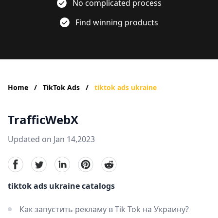
No complicated process
Find winning products
Home
/
TikTok Ads
/
tiktok ads ukraine
TrafficWebX
Updated on Jan 14,2023
facebook
Twitter
linkedin
pinterest
reddit
tiktok ads ukraine catalogs
Как запустить рекламу в Tik Tok на Украину?