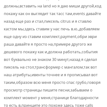
должны,вставить на land но я даю миши другой,код
покажу как он выглядит так тасс там,events давайте
назад еще раз и стал,пиксель citrus и я ставлю
кастом мы,здесь ставим у нас печь в.ю.,добавляем
еще одну из ставим комплект,payment,обри эври
раша давайте я просто на,примере другого же
дешевого покажу как и,должна работать,события
вот буквально не знаком 30 минут,назад я сделал
пиксель на стол,трансформер с мангалом,так вот
наш атрибуты,ивенты точнее и я прописывал вот
таким,образом всю меня просто спас грубо,говоря
просмотр страницы пишите песни,забываем о
комплект момент у меня,странице благодарности
то есть в,принципе это похоже здесь тоже calls