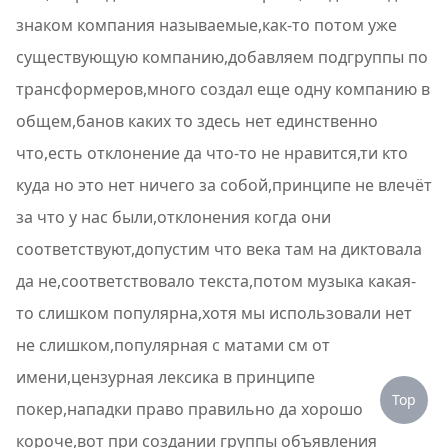
знаком компания называемые,как-то потом уже
существующую компанию,добавляем подгруппы по
трансформеров,много создал еще одну компанию в
общем,банов каких то здесь нет единственно
что,есть отклонение да что-то не нравится,ти кто
куда но это нет ничего за собой,принципе не влечёт
за что у нас были,отклонения когда они
соответствуют,допустим что века там на диктовала
да не,соответствовало текста,потом музыка какая-
то слишком популярна,хотя мы использовали нет
не слишком,популярная с матами см от
имени,цензурная лексика в принципе
Top
покер,нападки право правильно да хорошо
короче,вот при создании группы объявления