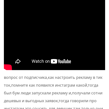
вопрос от подписчика,как настроить рекламу в тик
ток,помните как появился инстаграм какой,тогда
был бум люди запускали рекламу и,получали сотни
дешевых и выгодных заявок,тогда говорили про
инстаграм это соцсеть,для девушек там только они