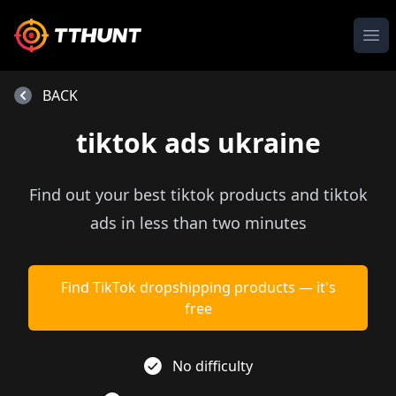
Ope
BACK
tiktok ads ukraine
Find out your best tiktok products and tiktok
ads in less than two minutes
Find TikTok dropshipping products — it's
free
No difficulty