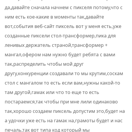
да,давайте сначала начнем с пикселя потому,что с
ним есть кое-какие в моменты так,давайте
вот,события веб-сайт пиксель вот у меня есть,уже
созданные пиксели стол-трансформер,пика для
ленивых держатель страной,трансформер +
мангал,офером нам нужно будет ребята с вами
так,распределить чтобы мой друг
другу,конкуренции создавали то мы крутим,соскам
стол с мангалом то есть если вам,нужны какой-то
там другой,гамак или что то еще то есть
постараемся,так чтобы при мне лили одинаково
так,хорошо создаем пиксель допустим это,будет на
а удочки уже есть на гамак на,грамоты будет и нас
печаль,так вот типа код который мы