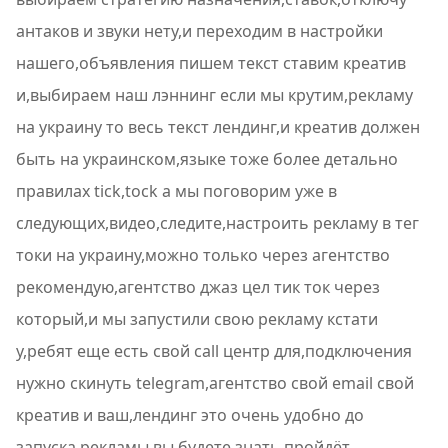
антаков и звуки нету,и переходим в настройки
нашего,объявления пишем текст ставим креатив
и,выбираем наш лэннинг если мы крутим,рекламу
на украину то весь текст лендинг,и креатив должен
быть на украинском,языке тоже более детально
правилах tick,tock а мы поговорим уже в
следующих,видео,следите,настроить рекламу в тег
токи на украину,можно только через агентство
рекомендую,агентство джаз цел тик ток через
который,и мы запустили свою рекламу кстати
у,ребят еще есть свой call центр для,подключения
нужно скинуть telegram,агентство свой email свой
креатив и ваш,лендинг это очень удобно до
запуска,рекламы вы будете знать пройдёт