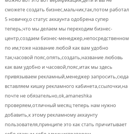
можно вот это вот верификация,дети и вы не
сможете создать бизнес,мальчик,так,потом работал
5 новичку,о статус аккаунта одобрена супер
теперь,что мы делаем мы переходим бизнес-
центр,создаем бизнес-менеджер,непосредственном
по им,тоже название любой как вам удобно
так,часовой пояс,опять,создать,название любовь
как вам удобно и часовой,пояс,итак мы здесь
привязываем рекламный,менеджер запросить,сюда
вставляем кишку рекламного кабинета,ссылочки,на
почте не обязательно,ok,amaneshka
проверяем,отличный месяц теперь нам нужно
добавить,к этому рекламному аккаунту
пользователя,принципе это как стать причитывает