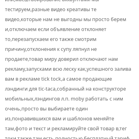
тестируем,разные видео креативы те
видео,которые нам не выгодны мы просто берем
и,отключаем если объявление отклоняет
то,перезапускаем его также смотрим
причину,отклонения к супу ляпнул не
продаете,товар миру доверил отключают нам
рекламу,запусками всю леску как,успешного залива
вам в рекламе tick tock,а самое продающие
лэндинги для tic-taca,собранный на конструкторе
мобильных,лэндингов л.п. moby работать с ним
очень,просто вы выбираете один
из,понравившихся вам и шаблонов меняйте
там,фото и текст и рекламируйте свой товар в,тег
токи также там есть полностью,бесплатный тариф