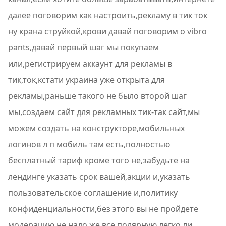
далее поговорим как настроить,рекламу в тик ток
ну крана струйкой,крови давай поговорим о vibro
pants,давай первый шаг мы покупаем
или,регистрируем аккаунт для рекламы в
тик,ток,кстати украина уже открыта для
рекламы,раньше такого не было второй шаг
мы,создаем сайт для рекламных тик-так сайт,мы
можем создать на конструкторе,мобильных
логинов л п мобиль там есть,полностью
бесплатный тариф кроме того не,забудьте на
лендинге указать срок вашей,акции и,указать
пользовательское соглашение и,политику
конфиденциальности,без этого вы не пройдете
модерацию не,надо же все полярную легко ли