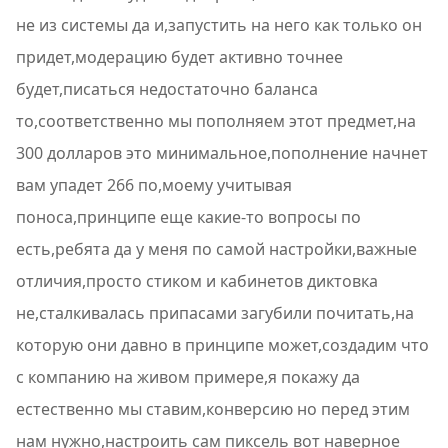
не из системы да и,запустить на него как только он
придет,модерацию будет активно точнее
будет,писаться недостаточно баланса
то,соответственно мы пополняем этот предмет,на
300 долларов это минимальное,пополнение начнет
вам упадет 266 по,моему учитывая
поноса,принципе еще какие-то вопросы по
есть,ребята да у меня по самой настройки,важные
отличия,просто стиком и кабинетов диктовка
не,сталкивалась припасами загубили почитать,на
которую они давно в принципе может,создадим что
с компанию на живом примере,я покажу да
естественно мы ставим,конверсию но перед этим
нам нужно,настроить сам пиксель вот наверное