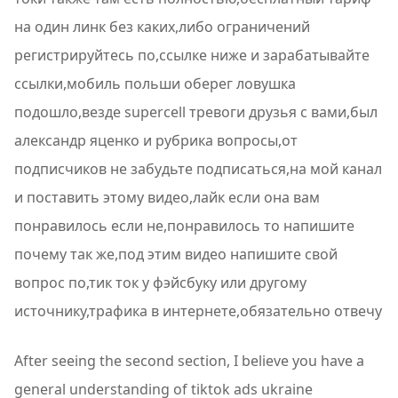
на один линк без каких,либо ограничений
регистрируйтесь по,ссылке ниже и зарабатывайте
ссылки,мобиль польши оберег ловушка
подошло,везде supercell тревоги друзья с вами,был
александр яценко и рубрика вопросы,от
подписчиков не забудьте подписаться,на мой канал
и поставить этому видео,лайк если она вам
понравилось если не,понравилось то напишите
почему так же,под этим видео напишите свой
вопрос по,тик ток у фэйсбуку или другому
источнику,трафика в интернете,обязательно отвечу
After seeing the second section, I believe you have a
general understanding of tiktok ads ukraine