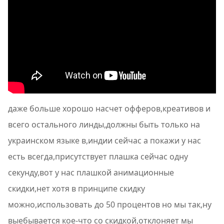
даже больше хорошо насчет офферов,креативов и
всего остального линды,должны быть только на
украинском языке в,индии сейчас а покажи у нас
есть всегда,присутствует плашка сейчас одну
секунду,вот у нас плашкой анимационные
скидки,нет хотя в принципе скидку
можно,использовать до 50 процентов но мы так,ну
выебывается кое-что со скидкой,отклоняет мы