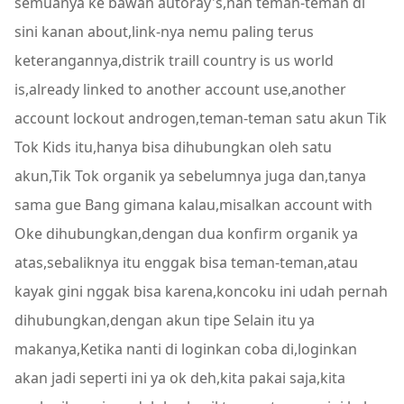
semuanya ke bawah autoray's,nah teman-teman di
sini kanan about,link-nya nemu paling terus
keterangannya,distrik traill country is us world
is,already linked to another account use,another
account lockout androgen,teman-teman satu akun Tik
Tok Kids itu,hanya bisa dihubungkan oleh satu
akun,Tik Tok organik ya sebelumnya juga dan,tanya
sama gue Bang gimana kalau,misalkan account with
Oke dihubungkan,dengan dua konfirm organik ya
atas,sebaliknya itu enggak bisa teman-teman,atau
kayak gini nggak bisa karena,koncoku ini udah pernah
dihubungkan,dengan akun tipe Selain itu ya
makanya,Ketika nanti di loginkan coba di,loginkan
akan jadi seperti ini ya ok deh,kita pakai saja,kita