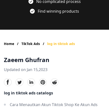
No complicated process
Find winning products
Home
/
TikTok Ads
/
log in tiktok ads
Zaeem Ghufran
Updated on Jan 15,2023
facebook
Twitter
linkedin
pinterest
reddit
log in tiktok ads catalogs
Cara Menautkan Akun Tiktok Shop Ke Akun Ads