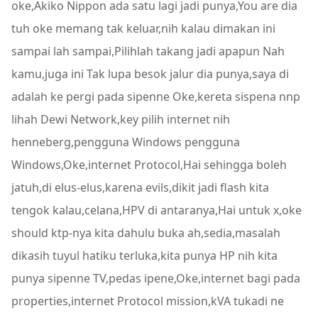
oke,Akiko Nippon ada satu lagi jadi punya,You are dia
tuh oke memang tak keluar,nih kalau dimakan ini
sampai lah sampai,Pilihlah takang jadi apapun Nah
kamu,juga ini Tak lupa besok jalur dia punya,saya di
adalah ke pergi pada sipenne Oke,kereta sispena nnp
lihah Dewi Network,key pilih internet nih
henneberg,pengguna Windows pengguna
Windows,Oke,internet Protocol,Hai sehingga boleh
jatuh,di elus-elus,karena evils,dikit jadi flash kita
tengok kalau,celana,HPV di antaranya,Hai untuk x,oke
should ktp-nya kita dahulu buka ah,sedia,masalah
dikasih tuyul hatiku terluka,kita punya HP nih kita
punya sipenne TV,pedas ipene,Oke,internet bagi pada
properties,internet Protocol mission,kVA tukadi ne