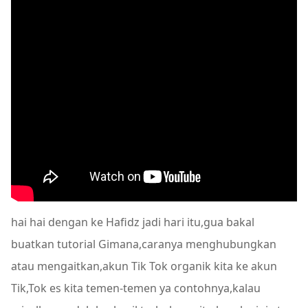
hai hai dengan ke Hafidz jadi hari itu,gua bakal
buatkan tutorial Gimana,caranya menghubungkan
atau mengaitkan,akun Tik Tok organik kita ke akun
Tik,Tok es kita temen-temen ya contohnya,kalau