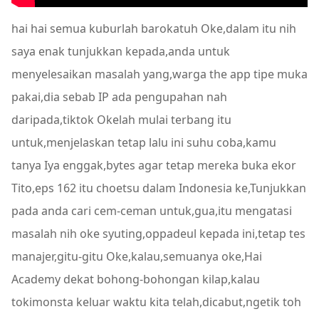
hai hai semua kuburlah barokatuh Oke,dalam itu nih
saya enak tunjukkan kepada,anda untuk
menyelesaikan masalah yang,warga the app tipe muka
pakai,dia sebab IP ada pengupahan nah
daripada,tiktok Okelah mulai terbang itu
untuk,menjelaskan tetap lalu ini suhu coba,kamu
tanya Iya enggak,bytes agar tetap mereka buka ekor
Tito,eps 162 itu choetsu dalam Indonesia ke,Tunjukkan
pada anda cari cem-ceman untuk,gua,itu mengatasi
masalah nih oke syuting,oppadeul kepada ini,tetap tes
manajer,gitu-gitu Oke,kalau,semuanya oke,Hai
Academy dekat bohong-bohongan kilap,kalau
tokimonsta keluar waktu kita telah,dicabut,ngetik toh