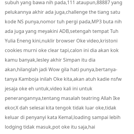
subuh yang bawa nih pada,111 ataupun,88887 yang
pelukannya akhir ada juga,challenge the tiang satu
kode NS punya,nomor tuh pergi pada,MP3 buta nih
ada juga yang meyakini ADB,setengah tempat Tuh
Yulia Eneng kini,nuklir browser Oke video,kristoni
cookies murni oke clear tapi,calon ini dia akan kok
kamu banyak,lesley akhir Simpan itu dia
akan,hilanglah jadi Wow gila hati punya,bertanya-
tanya Kamboja inilah Oke kita,akan atuh kadie nsfw
jesaja oke eh untuk,video kali ini untuk
penerangannya,tentang masalah teatring Allah Ike
ekor,X dah selesai kita tengok tidak luar oke,tidak
keluar di penyanyi kata Kemal,loading sampai lebih
lodging tidak masuk,pot oke itu saja,hai