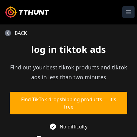
Ope
BACK
log in tiktok ads
Find out your best tiktok products and tiktok
ads in less than two minutes
Find TikTok dropshipping products — it's
free
No difficulty